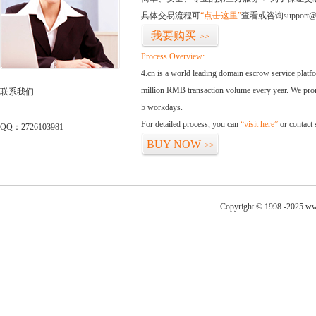
具体交易流程可
“点击这里”
查看或咨询support@
我要购买
>>
Process Overview:
4.cn is a world leading domain escrow service plat
million RMB transaction volume every year. We promi
联系我们
5 workdays.
For detailed process, you can
“visit here”
or contact
QQ：2726103981
BUY NOW
>>
Copyright © 1998 -2025 ww