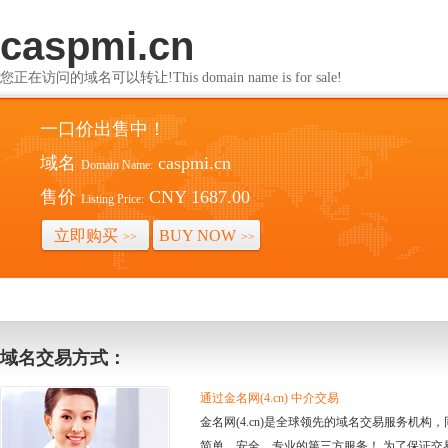
caspmi.cn
您正在访问的域名可以转让!This domain name is for sale!
一口价出售中！
域名
caspmi.cn
Domain Name:
售价
CNY 1687.00
Listing Price:
立即购买
BUY NOW
>>
>>
域名交易方式：
通过金名网(4.cn) 中介交易
金名网(4.cn)是全球领先的域名交易服务机
简单、安全、专业的第三方服务！ 为了保证交